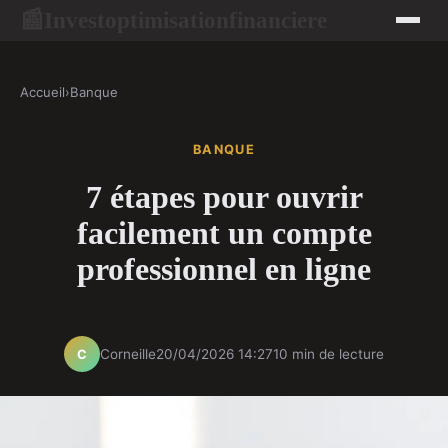
Investoptimisationfinanciere
📰
Accueil
›
Banque
BANQUE
7 étapes pour ouvrir
facilement un compte
professionnel en ligne
Corneille
20/04/2026 14:27
10 min de lecture
C