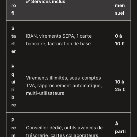
✅ Services inclus
ro
men
fil
suel
S
ta
IBAN, virements SEPA, 1 carte
0 à
rt
bancaire, facturation de base
10 €
er
É
q
Virements illimités, sous-comptes
ui
10 à
TVA, rapprochement automatique,
li
25 €
multi-utilisateurs
b
re
P
À
re
Conseiller dédié, outils avancés de
parti
m
trésorerie, cartes collaborateurs,