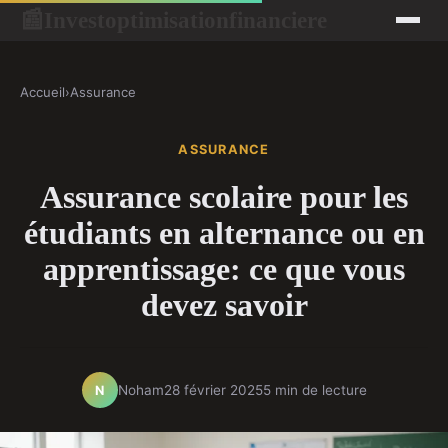
Investoptimisationfinanciere
📰
Accueil
›
Assurance
ASSURANCE
Assurance scolaire pour les
étudiants en alternance ou en
apprentissage: ce que vous
devez savoir
Noham
28 février 2025
5 min de lecture
N